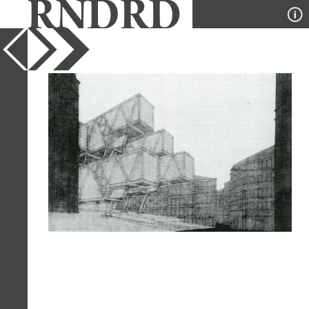
YEAR
1967
PUBLICATION
Casabella
DESIGNER
Marco Porta, Emilio Battisti,
Ezio Bonfanti, Cesare Macchi
Cassia
TYPE
Perspective
Full Citation
Marco Porta, Emilio Battisti, Ezio
Bonfanti, Cesare Macchi Cassia.
Casabella 321 1967, 45