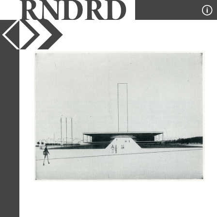
YEAR
1962
PUBLICATION
Modulo
DESIGNER
Miguel Pereira and J. C. Paiva
da Silva
TYPE
Perspective
Full Citation
Miguel Pereira and J. C. Paiva da Silva.
Modulo. 30 1962, 31